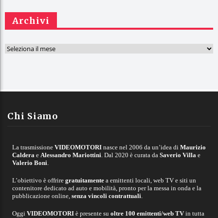
Archivi
A
r
c
h
i
v
Chi Siamo
i
La trasmissione
VIDEOMOTORI
nasce nel 2006 da un’idea di
Maurizio
Caldera
e
Alessandro Mariottini
. Dal 2020 è curata da
Saverio Villa
e
Valerio Boni
.
L’obiettivo è offrire
gratuitamente
a emittenti locali, web TV e siti un
contenitore dedicato ad auto e mobilità, pronto per la messa in onda e la
pubblicazione online,
senza vincoli contrattuali
.
Oggi
VIDEOMOTORI
è presente su
oltre 100 emittenti/web TV
in tutta