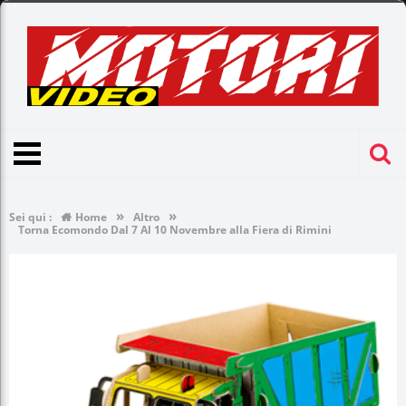
»
»
Sei qui :
Home
Altro
Torna Ecomondo Dal 7 Al 10 Novembre alla Fiera di Rimini