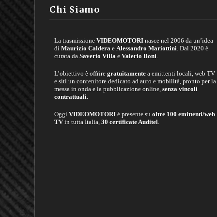
Chi Siamo
La trasmissione
VIDEOMOTORI
nasce nel 2006 da un’idea
di
Maurizio Caldera
e
Alessandro Mariottini
. Dal 2020 è
curata da
Saverio Villa
e
Valerio Boni
.
L’obiettivo è offrire
gratuitamente
a emittenti locali, web TV
e siti un contenitore dedicato ad auto e mobilità, pronto per la
messa in onda e la pubblicazione online,
senza vincoli
contrattuali
.
Oggi
VIDEOMOTORI
è presente su
oltre 100 emittenti/web
TV
in tutta Italia,
30 certificate Auditel
.