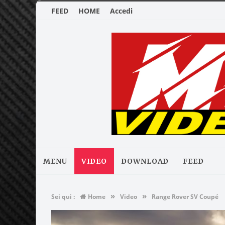
FEED
HOME
Accedi
MENU
VIDEO
DOWNLOAD
FEED
»
»
Sei qui :
Home
Video
Range Rover SV Coupé