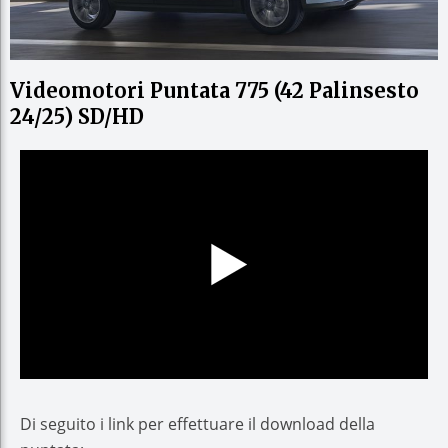
Videomotori Puntata 775 (42 Palinsesto
24/25) SD/HD
Di seguito i link per effettuare il download della