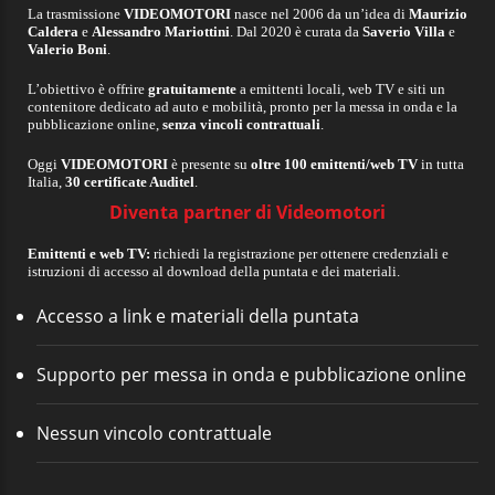
La trasmissione
VIDEOMOTORI
nasce nel 2006 da un’idea di
Maurizio
Caldera
e
Alessandro Mariottini
. Dal 2020 è curata da
Saverio Villa
e
Valerio Boni
.
L’obiettivo è offrire
gratuitamente
a emittenti locali, web TV e siti un
contenitore dedicato ad auto e mobilità, pronto per la messa in onda e la
pubblicazione online,
senza vincoli contrattuali
.
Oggi
VIDEOMOTORI
è presente su
oltre 100 emittenti/web TV
in tutta
Italia,
30 certificate Auditel
.
Diventa partner di Videomotori
Emittenti e web TV:
richiedi la registrazione per ottenere credenziali e
istruzioni di accesso al download della puntata e dei materiali.
Accesso a link e materiali della puntata
Supporto per messa in onda e pubblicazione online
Nessun vincolo contrattuale