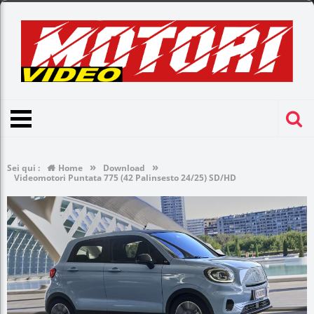
»
»
Sei qui :
Home
Download
Videomotori Puntata 775 (42 Palinsesto 24/25) SD/HD