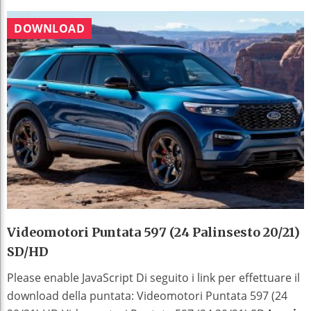
DOWNLOAD
Videomotori Puntata 597 (24 Palinsesto 20/21)
SD/HD
Please enable JavaScript Di seguito i link per effettuare il
download della puntata: Videomotori Puntata 597 (24