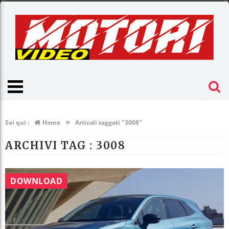
»
Sei qui :
Home
Articoli taggati "3008"
ARCHIVI TAG :
3008
DOWNLOAD