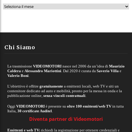
A
r
c
h
i
v
Chi Siamo
i
La trasmissione
VIDEOMOTORI
nasce nel 2006 da un’idea di
Maurizio
Caldera
e
Alessandro Mariottini
. Dal 2020 è curata da
Saverio Villa
e
Valerio Boni
.
L’obiettivo è offrire
gratuitamente
a emittenti locali, web TV e siti un
contenitore dedicato ad auto e mobilità, pronto per la messa in onda e la
pubblicazione online,
senza vincoli contrattuali
.
Oggi
VIDEOMOTORI
è presente su
oltre 100 emittenti/web TV
in tutta
Italia,
30 certificate Auditel
.
Diventa partner di Videomotori
Emittenti e web TV:
richiedi la registrazione per ottenere credenziali e