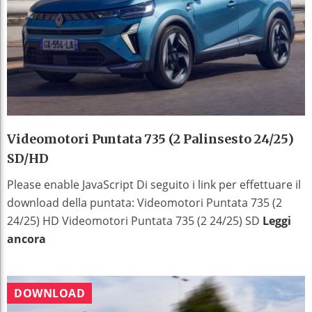
Videomotori Puntata 735 (2 Palinsesto 24/25)
SD/HD
Please enable JavaScript Di seguito i link per effettuare il
download della puntata: Videomotori Puntata 735 (2
24/25) HD Videomotori Puntata 735 (2 24/25) SD
Leggi
ancora
DOWNLOAD