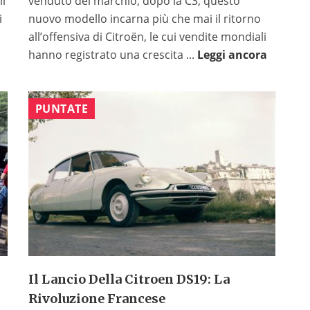
il
venduto del marchio, dopo la C3, questo
i
nuovo modello incarna più che mai il ritorno
all’offensiva di Citroën, le cui vendite mondiali
hanno registrato una crescita ...
Leggi ancora
PUNTATE
Il Lancio Della Citroen DS19: La
Rivoluzione Francese