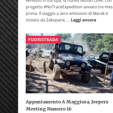
venduto in Europa, la nuova Nissan LEAF, con 
progetto #NoTraceExpedition avviato tre mes
prima. Il viaggio a zero emissioni di Marek è
iniziato da Zakopane, ...
Leggi ancora
FUORISTRADA
Appuntamento A Maggiora, Jeepers
Meeting Numero 16