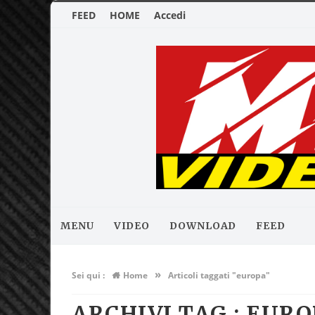
FEED
HOME
Accedi
MENU
VIDEO
DOWNLOAD
FEED
»
Sei qui :
Home
Articoli taggati "europa"
ARCHIVI TAG :
EURO