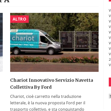
V
V
ALTRO
V
V
V
V
V
V
V
2
V
Chariot Innovativo Servizio Navetta
Collettiva By Ford
Chariot, cioè carretto nella traduzione
r
letterale, è la nuova proposta Ford per il
trasporto collettivo, e sta conquistando
c