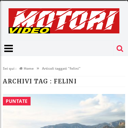
»
Sei qui :
Home
Articoli taggati "felini"
ARCHIVI TAG :
FELINI
PUNTATE