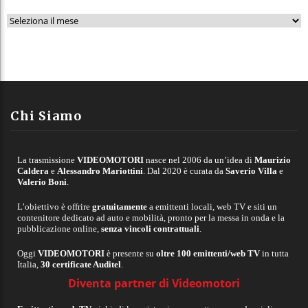
A
r
c
h
i
v
Chi Siamo
i
La trasmissione
VIDEOMOTORI
nasce nel 2006 da un’idea di
Maurizio
Caldera
e
Alessandro Mariottini
. Dal 2020 è curata da
Saverio Villa
e
Valerio Boni
.
L’obiettivo è offrire
gratuitamente
a emittenti locali, web TV e siti un
contenitore dedicato ad auto e mobilità, pronto per la messa in onda e la
pubblicazione online,
senza vincoli contrattuali
.
Oggi
VIDEOMOTORI
è presente su
oltre 100 emittenti/web TV
in tutta
Italia,
30 certificate Auditel
.
Diventa partner di Videomotori