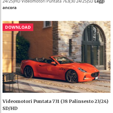
24/25)HD Videomotori Puntata 763(30 24/25)SD
Leggi
ancora
DOWNLOAD
Videomotori Puntata 731 (38 Palinsesto 23/24)
SD/HD