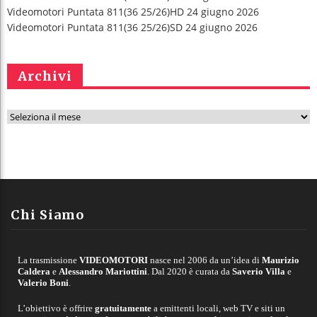
Videomotori Puntata 811(36 25/26)HD 24 giugno 2026
Videomotori Puntata 811(36 25/26)SD 24 giugno 2026
Archivi
A
r
c
h
i
v
Chi Siamo
i
La trasmissione
VIDEOMOTORI
nasce nel 2006 da un’idea di
Maurizio
Caldera
e
Alessandro Mariottini
. Dal 2020 è curata da
Saverio Villa
e
Valerio Boni
.
L’obiettivo è offrire
gratuitamente
a emittenti locali, web TV e siti un