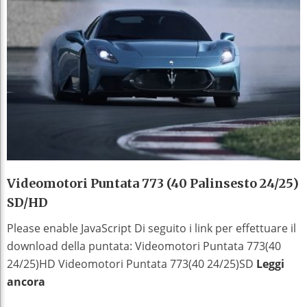
Videomotori Puntata 773 (40 Palinsesto 24/25)
SD/HD
Please enable JavaScript Di seguito i link per effettuare il
download della puntata: Videomotori Puntata 773(40
24/25)HD Videomotori Puntata 773(40 24/25)SD
Leggi
ancora