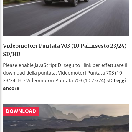
Videomotori Puntata 703 (10 Palinsesto 23/24)
SD/HD
Please enable JavaScript Di seguito i link per effettuare il
download della puntata: Videomotori Puntata 703 (10
23/24) HD Videomotori Puntata 703 (10 23/24) SD
Leggi
ancora
DOWNLOAD