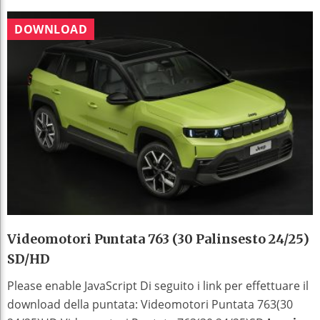
DOWNLOAD
Videomotori Puntata 763 (30 Palinsesto 24/25)
SD/HD
Please enable JavaScript Di seguito i link per effettuare il
download della puntata: Videomotori Puntata 763(30