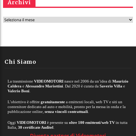
Archivi
A
r
c
h
i
v
Chi Siamo
i
La trasmissione
VIDEOMOTORI
nasce nel 2006 da un’idea di
Maurizio
Caldera
e
Alessandro Mariottini
. Dal 2020 è curata da
Saverio Villa
e
Valerio Boni
.
L’obiettivo è offrire
gratuitamente
a emittenti locali, web TV e siti un
contenitore dedicato ad auto e mobilità, pronto per la messa in onda e la
pubblicazione online,
senza vincoli contrattuali
.
Oggi
VIDEOMOTORI
è presente su
oltre 100 emittenti/web TV
in tutta
Italia,
30 certificate Auditel
.
Diventa partner di Videomotori