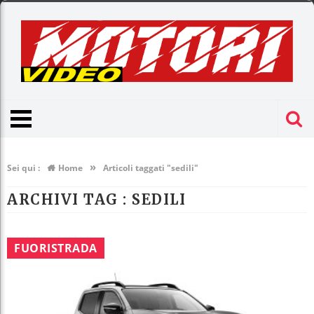
»
Sei qui :
Home
Articoli taggati "sedili"
ARCHIVI TAG :
SEDILI
FUORISTRADA