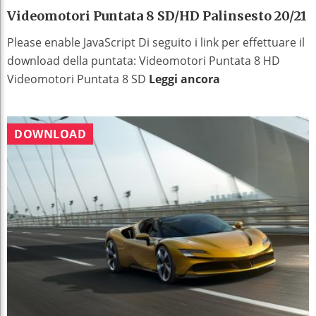
Videomotori Puntata 8 SD/HD Palinsesto 20/21
Please enable JavaScript Di seguito i link per effettuare il
download della puntata: Videomotori Puntata 8 HD
Videomotori Puntata 8 SD
Leggi ancora
DOWNLOAD