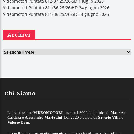
Videomotori Puntata 812(37 25/26)SD 1 luglio 2026
Videomotori Puntata 811(36 25/26)HD 24 giugno 2026
Videomotori Puntata 811(36 25/26)SD 24 giugno 2026
Archivi
A
r
c
h
i
v
Chi Siamo
i
La trasmissione
VIDEOMOTORI
nasce nel 2006 da un’idea di
Maurizio
Caldera
e
Alessandro Mariottini
. Dal 2020 è curata da
Saverio Villa
e
Valerio Boni
.
L’obiettivo è offrire
gratuitamente
a emittenti locali, web TV e siti un