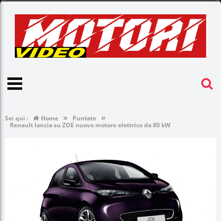
»
»
Sei qui :
Home
Puntate
Renault lancia su ZOE nuovo motore elettrico da 80 kW