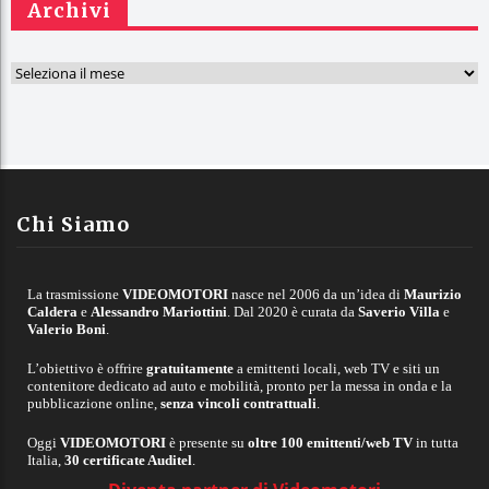
Archivi
A
r
c
h
i
v
Chi Siamo
i
La trasmissione
VIDEOMOTORI
nasce nel 2006 da un’idea di
Maurizio
Caldera
e
Alessandro Mariottini
. Dal 2020 è curata da
Saverio Villa
e
Valerio Boni
.
L’obiettivo è offrire
gratuitamente
a emittenti locali, web TV e siti un
contenitore dedicato ad auto e mobilità, pronto per la messa in onda e la
pubblicazione online,
senza vincoli contrattuali
.
Oggi
VIDEOMOTORI
è presente su
oltre 100 emittenti/web TV
in tutta
Italia,
30 certificate Auditel
.