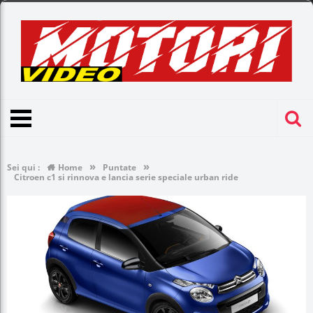
»
»
Sei qui :
Home
Puntate
Citroen c1 si rinnova e lancia serie speciale urban ride