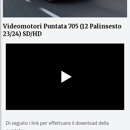
Videomotori Puntata 705 (12 Palinsesto
23/24) SD/HD
Di seguito i link per effettuare il download della