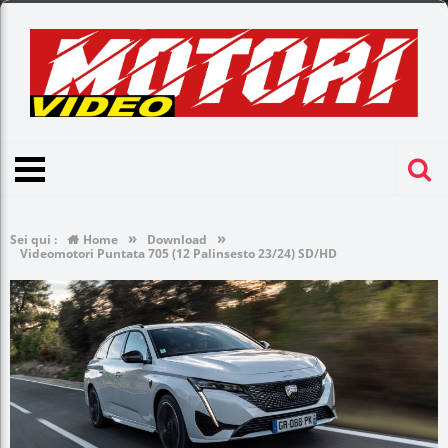
»
»
Sei qui :
Home
Download
Videomotori Puntata 705 (12 Palinsesto 23/24) SD/HD