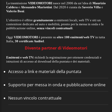
La trasmissione
VIDEOMOTORI
nasce nel 2006 da un’idea di
Maurizio
Caldera
e
Alessandro Mariottini
. Dal 2020 è curata da
Saverio Villa
e
Valerio Boni
.
L’obiettivo è offrire
gratuitamente
a emittenti locali, web TV e siti un
contenitore dedicato ad auto e mobilità, pronto per la messa in onda e la
pubblicazione online,
senza vincoli contrattuali
.
Oggi
VIDEOMOTORI
è presente su
oltre 100 emittenti/web TV
in tutta
Italia,
30 certificate Auditel
.
Diventa partner di Videomotori
Emittenti e web TV:
richiedi la registrazione per ottenere credenziali e
istruzioni di accesso al download della puntata e dei materiali.
Accesso a link e materiali della puntata
Supporto per messa in onda e pubblicazione online
Nessun vincolo contrattuale