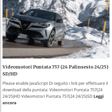
Videomotori Puntata 757 (24 Palinsesto 24/25)
SD/HD
Please enable JavaScript Di seguito i link per effettuare il
download della puntata: Videomotori Puntata 757(24
24/25)HD Videomotori Puntata 757(24 24/25)SD
Leggi
ancora