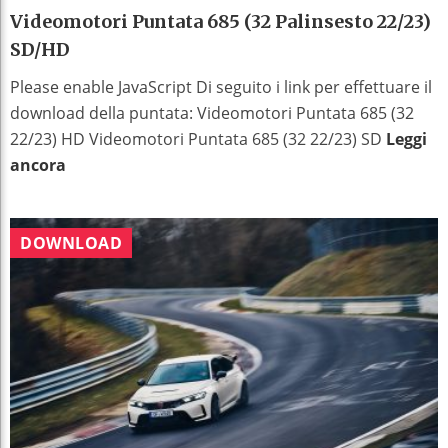
Videomotori Puntata 685 (32 Palinsesto 22/23)
SD/HD
Please enable JavaScript Di seguito i link per effettuare il
download della puntata: Videomotori Puntata 685 (32
22/23) HD Videomotori Puntata 685 (32 22/23) SD
Leggi
ancora
DOWNLOAD