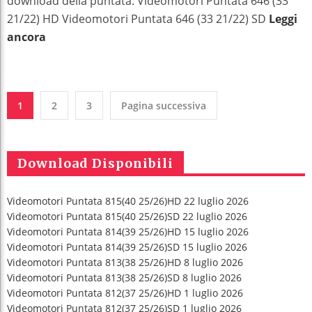
download della puntata: Videomotori Puntata 646 (33
21/22) HD Videomotori Puntata 646 (33 21/22) SD
Leggi
ancora
1
2
3
Pagina successiva
Download Disponibili
Videomotori Puntata 815(40 25/26)HD 22 luglio 2026
Videomotori Puntata 815(40 25/26)SD 22 luglio 2026
Videomotori Puntata 814(39 25/26)HD 15 luglio 2026
Videomotori Puntata 814(39 25/26)SD 15 luglio 2026
Videomotori Puntata 813(38 25/26)HD 8 luglio 2026
Videomotori Puntata 813(38 25/26)SD 8 luglio 2026
Videomotori Puntata 812(37 25/26)HD 1 luglio 2026
Videomotori Puntata 812(37 25/26)SD 1 luglio 2026