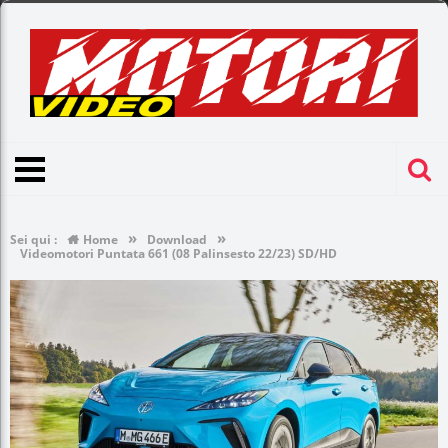
»
»
Sei qui :
Home
Download
Videomotori Puntata 661 (08 Palinsesto 22/23) SD/HD