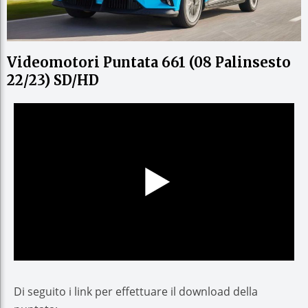
Videomotori Puntata 661 (08 Palinsesto
22/23) SD/HD
Di seguito i link per effettuare il download della