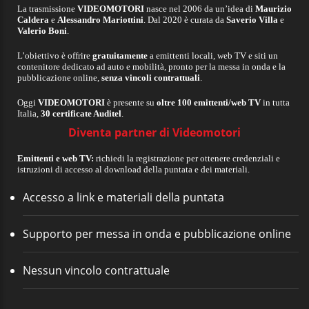
La trasmissione
VIDEOMOTORI
nasce nel 2006 da un’idea di
Maurizio
Caldera
e
Alessandro Mariottini
. Dal 2020 è curata da
Saverio Villa
e
Valerio Boni
.
L’obiettivo è offrire
gratuitamente
a emittenti locali, web TV e siti un
contenitore dedicato ad auto e mobilità, pronto per la messa in onda e la
pubblicazione online,
senza vincoli contrattuali
.
Oggi
VIDEOMOTORI
è presente su
oltre 100 emittenti/web TV
in tutta
Italia,
30 certificate Auditel
.
Diventa partner di Videomotori
Emittenti e web TV:
richiedi la registrazione per ottenere credenziali e
istruzioni di accesso al download della puntata e dei materiali.
Accesso a link e materiali della puntata
Supporto per messa in onda e pubblicazione online
Nessun vincolo contrattuale