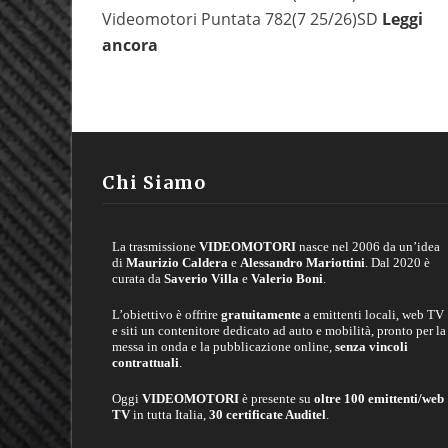
Videomotori Puntata 782(7 25/26)SD
Leggi
ancora
Chi Siamo
La trasmissione
VIDEOMOTORI
nasce nel 2006 da un’idea
di
Maurizio Caldera
e
Alessandro Mariottini
. Dal 2020 è
curata da
Saverio Villa
e
Valerio Boni
.
L’obiettivo è offrire
gratuitamente
a emittenti locali, web TV
e siti un contenitore dedicato ad auto e mobilità, pronto per la
messa in onda e la pubblicazione online,
senza vincoli
contrattuali
.
Oggi
VIDEOMOTORI
è presente su
oltre 100 emittenti/web
TV
in tutta Italia,
30 certificate Auditel
.