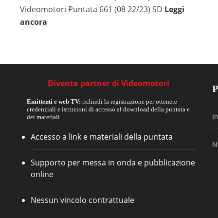
Videomotori Puntata 661 (08 22/23) SD
Leggi
ancora
i
v
i
Diventa partner di Videomotori
P
Emittenti e web TV:
richiedi la registrazione per ottenere
credenziali e istruzioni di accesso al download della puntata e
I
dei materiali.
Accesso a link e materiali della puntata
N
Supporto per messa in onda e pubblicazione
online
Nessun vincolo contrattuale