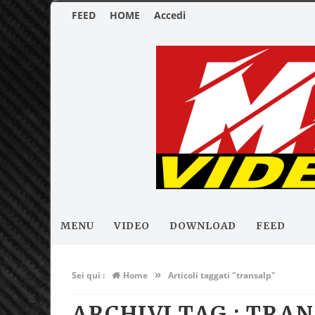
FEED
HOME
Accedi
MENU
VIDEO
DOWNLOAD
FEED
»
Sei qui :
Home
Articoli taggati "transalp"
ARCHIVI TAG :
TRAN