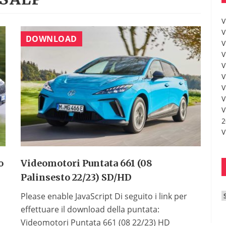
V
V
DOWNLOAD
V
V
V
V
V
V
V
2
V
o
Videomotori Puntata 661 (08
Palinsesto 22/23) SD/HD
Please enable JavaScript Di seguito i link per
r
effettuare il download della puntata:
Videomotori Puntata 661 (08 22/23) HD
c