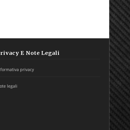
h
rivacy E Note Legali
nformativa privacy
ote legali