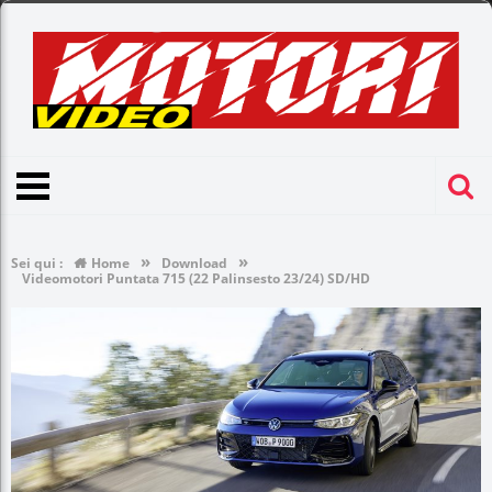
»
»
Sei qui :
Home
Download
Videomotori Puntata 715 (22 Palinsesto 23/24) SD/HD