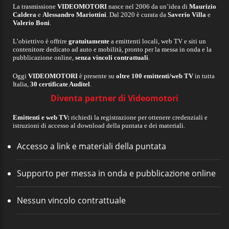
La trasmissione
VIDEOMOTORI
nasce nel 2006 da un’idea di
Maurizio
Caldera
e
Alessandro Mariottini
. Dal 2020 è curata da
Saverio Villa
e
Valerio Boni
.
L’obiettivo è offrire
gratuitamente
a emittenti locali, web TV e siti un
contenitore dedicato ad auto e mobilità, pronto per la messa in onda e la
pubblicazione online,
senza vincoli contrattuali
.
Oggi
VIDEOMOTORI
è presente su
oltre 100 emittenti/web TV
in tutta
Italia,
30 certificate Auditel
.
Diventa partner di Videomotori
Emittenti e web TV:
richiedi la registrazione per ottenere credenziali e
istruzioni di accesso al download della puntata e dei materiali.
Accesso a link e materiali della puntata
Supporto per messa in onda e pubblicazione online
Nessun vincolo contrattuale