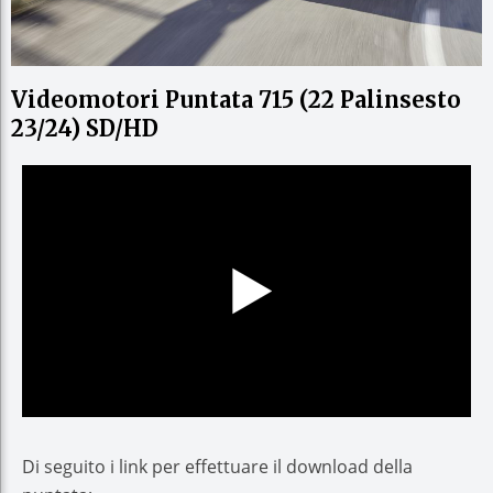
Videomotori Puntata 715 (22 Palinsesto
23/24) SD/HD
Di seguito i link per effettuare il download della