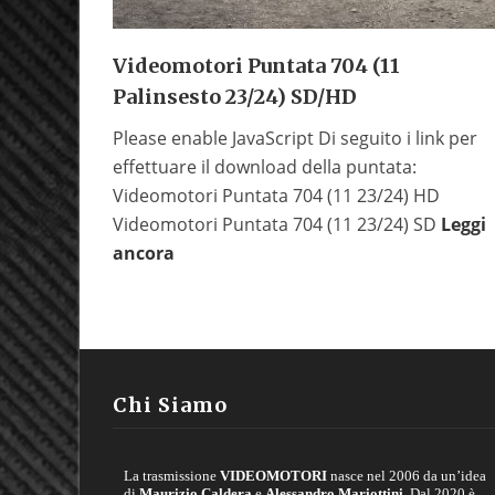
Videomotori Puntata 704 (11
Palinsesto 23/24) SD/HD
Please enable JavaScript Di seguito i link per
effettuare il download della puntata:
Videomotori Puntata 704 (11 23/24) HD
Videomotori Puntata 704 (11 23/24) SD
Leggi
ancora
Chi Siamo
La trasmissione
VIDEOMOTORI
nasce nel 2006 da un’idea
di
Maurizio Caldera
e
Alessandro Mariottini
. Dal 2020 è