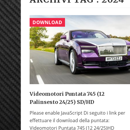
DOWNLOAD
Videomotori Puntata 745 (12
Palinsesto 24/25) SD/HD
Please enable JavaScript Di seguito i link per
effettuare il download della puntata:
Videomotori Puntata 745 (12 24/25)HD