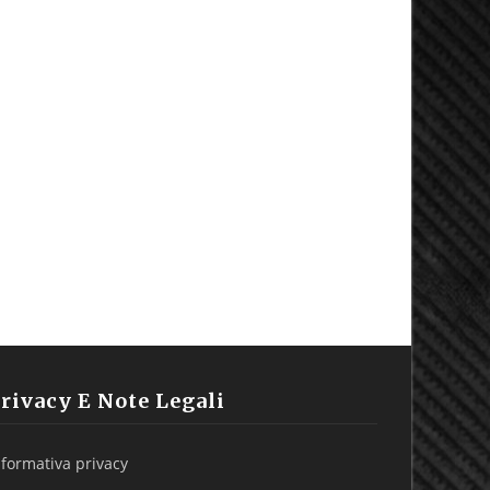
rivacy E Note Legali
nformativa privacy