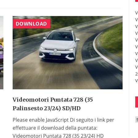
V
V
DOWNLOAD
V
V
V
V
V
V
V
2
V
Videomotori Puntata 728 (35
Palinsesto 23/24) SD/HD
Please enable JavaScript Di seguito i link per
r
effettuare il download della puntata:
Videomotori Puntata 728 (35 23/24) HD
c