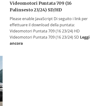
Videomotori Puntata 709 (16
Palinsesto 23/24) SD/HD
Please enable JavaScript Di seguito i link per
effettuare il download della puntata:
Videomotori Puntata 709 (16 23/24) HD
Videomotori Puntata 709 (16 23/24) SD
Leggi
ancora