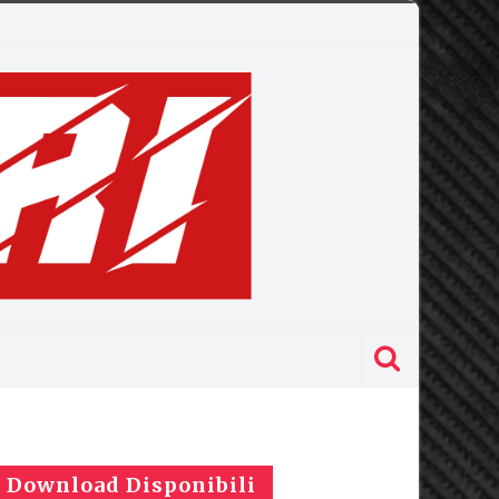
Download Disponibili