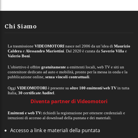
c
h
i
v
Chi Siamo
i
La trasmissione
VIDEOMOTORI
nasce nel 2006 da un’idea di
Maurizio
Caldera
e
Alessandro Mariottini
. Dal 2020 è curata da
Saverio Villa
e
Valerio Boni
.
L’obiettivo è offrire
gratuitamente
a emittenti locali, web TV e siti un
contenitore dedicato ad auto e mobilità, pronto per la messa in onda e la
pubblicazione online,
senza vincoli contrattuali
.
Oggi
VIDEOMOTORI
è presente su
oltre 100 emittenti/web TV
in tutta
Italia,
30 certificate Auditel
.
Diventa partner di Videomotori
Emittenti e web TV:
richiedi la registrazione per ottenere credenziali e
istruzioni di accesso al download della puntata e dei materiali.
Accesso a link e materiali della puntata