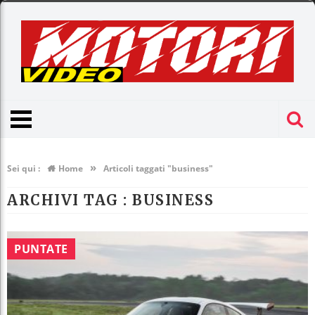
»
Sei qui :
Home
Articoli taggati "business"
ARCHIVI TAG :
BUSINESS
PUNTATE