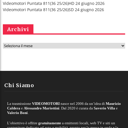
Videomotori Puntata 811(36 25/26)HD 24 giugno 2026
Videomotori Puntata 811(36 25/26)SD 24 giugno 2026
Archivi
A
r
c
h
i
v
Chi Siamo
i
La trasmissione
VIDEOMOTORI
nasce nel 2006 da un’idea di
Maurizio
Caldera
e
Alessandro Mariottini
. Dal 2020 è curata da
Saverio Villa
e
Valerio Boni
.
L’obiettivo è offrire
gratuitamente
a emittenti locali, web TV e siti un
contenitore dedicato ad auto e mobilità, pronto per la messa in onda e la