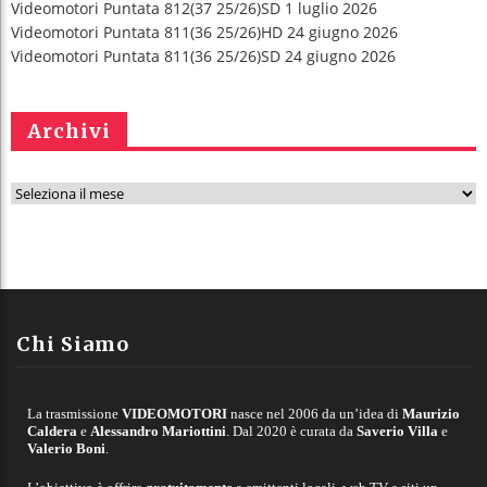
Videomotori Puntata 812(37 25/26)SD 1 luglio 2026
Videomotori Puntata 811(36 25/26)HD 24 giugno 2026
Videomotori Puntata 811(36 25/26)SD 24 giugno 2026
Archivi
A
r
c
h
i
v
Chi Siamo
i
La trasmissione
VIDEOMOTORI
nasce nel 2006 da un’idea di
Maurizio
Caldera
e
Alessandro Mariottini
. Dal 2020 è curata da
Saverio Villa
e
Valerio Boni
.