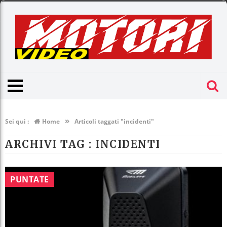
»
Sei qui :
Home
Articoli taggati "incidenti"
ARCHIVI TAG :
INCIDENTI
PUNTATE