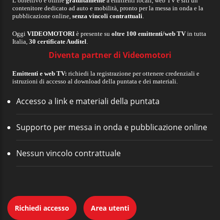
L’obiettivo è offrire
gratuitamente
a emittenti locali, web TV e siti un
contenitore dedicato ad auto e mobilità, pronto per la messa in onda e la
pubblicazione online,
senza vincoli contrattuali
.
Oggi
VIDEOMOTORI
è presente su
oltre 100 emittenti/web TV
in tutta
Italia,
30 certificate Auditel
.
Diventa partner di Videomotori
Emittenti e web TV:
richiedi la registrazione per ottenere credenziali e
istruzioni di accesso al download della puntata e dei materiali.
Accesso a link e materiali della puntata
Supporto per messa in onda e pubblicazione online
Nessun vincolo contrattuale
Richiedi accesso
Area utenti